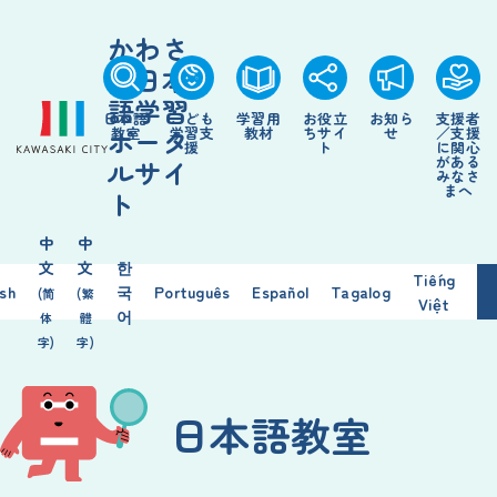
かわさ
き日本
語学習
日本語
こども
学習用
お役立
お知ら
支援者
ポータ
教室
学習支
教材
ちサイ
せ
／支援
援
ト
に関心
がある
ルサイ
みなさ
まへ
ト
中
中
文
文
한
Tiếng
ish
국
Português
Español
Tagalog
(简
(繁
Việt
어
体
體
字)
字)
日本語教室