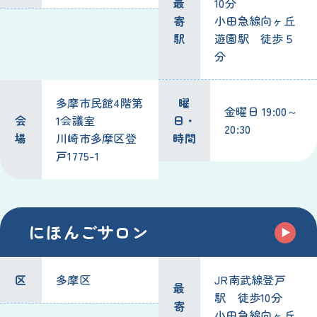
最
10分
寄
小田急線向ヶ丘
駅
遊園駅 徒歩５
分
多摩市民館4階第
曜
金曜日 19:00～
会
1会議室
日・
20:30
場
川崎市多摩区登
時間
戸1775-1
にほんごサロン
区
多摩区
JR南武線登戸
最
駅 徒歩10分
寄
小田急線向ヶ丘