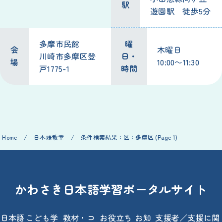
駅
遊園駅 徒歩5分
多摩市民館
曜
会
木曜日
川崎市多摩区登
日・
場
10:00〜11:30
戸1775-1
時間
Home
/
日本語教室
/
条件検索結果：区：多摩区
(Page 1)
かわさき日本語学習ポータルサイト
日本語
こども学
教材・コ
お役立ち
お知
支援者／支援に関