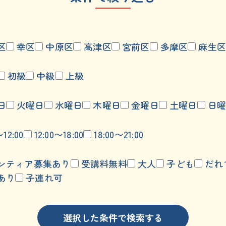
区
幸区
中原区
高津区
宮前区
多摩区
麻生区
初級
中級
上級
日
火曜日
水曜日
木曜日
金曜日
土曜日
日曜
〜12:00
12:00〜18:00
18:00〜21:00
ンティア募集あり
受講料無料
大人
子ども
だれ
あり
子連れ可
選択した条件で検索する