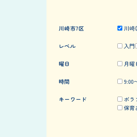
川崎市7区
川崎
レベル
入門
曜日
月曜
時間
9:00
キーワード
ボラ
保育