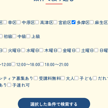
区
幸区
中原区
高津区
宮前区
多摩区
麻生区
初級
中級
上級
日
火曜日
水曜日
木曜日
金曜日
土曜日
日曜
〜12:00
12:00〜18:00
18:00〜21:00
ンティア募集あり
受講料無料
大人
子ども
だれ
あり
子連れ可
選択した条件で検索する