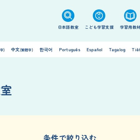
日本語教室
こども学習支援
学習用教
中文
한국어
Português
Español
Tagalog
Tiế
字)
(繁體字)
教室
条件で絞り込む