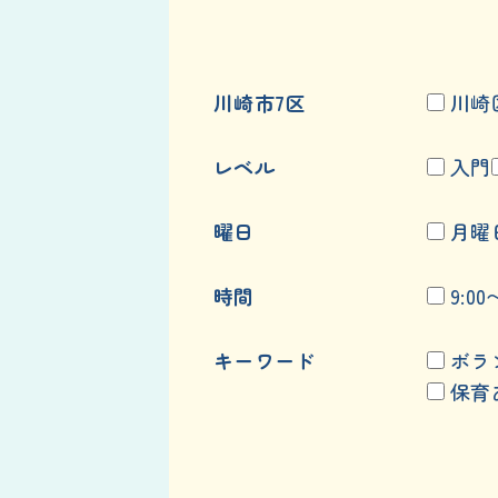
川崎市7区
川崎
レベル
入門
曜日
月曜
時間
9:00
キーワード
ボラ
保育