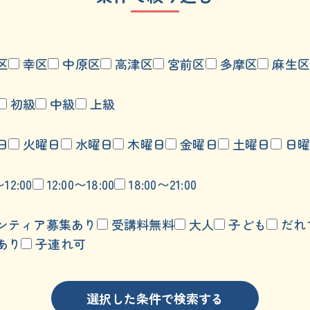
区
幸区
中原区
高津区
宮前区
多摩区
麻生区
初級
中級
上級
日
火曜日
水曜日
木曜日
金曜日
土曜日
日曜
〜12:00
12:00〜18:00
18:00〜21:00
ンティア募集あり
受講料無料
大人
子ども
だれ
あり
子連れ可
選択した条件で検索する