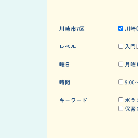
川崎市7区
川崎
レベル
入門
曜日
月曜
時間
9:00
キーワード
ボラ
保育