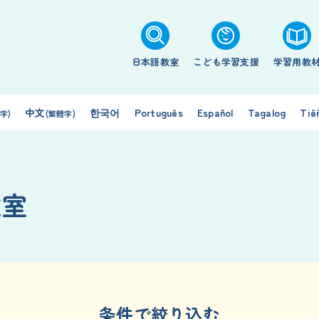
日本語教室
こども学習支援
学習用教
中文
한국어
Português
Español
Tagalog
Tiế
字)
(繁體字)
教室
条件で絞り込む