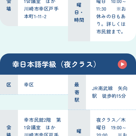
会
1会議室 ほか
曜日 10:00～
曜
場
川崎市幸区戸手
11:30 ※お
日・
本町1-11-2
休みの日もあ
時間
り。詳しくは
市民館まで。
幸日本語学級（夜クラス）
区
幸区
最
JR南武線 矢向
寄
駅 徒歩約15分
駅
幸市民館2階 第
夜クラス／木
会
1会議室 ほか
曜日 19:00～
曜
場
川崎市幸区戸手
20:00 ※お