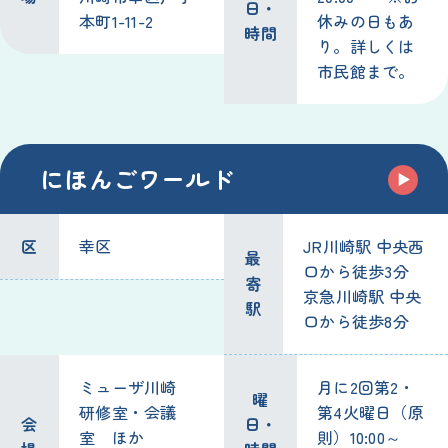
日・
本町1-11-2
休みの日もあ
時間
り。詳しくは
市民館まで。
にほんごワールド
区
幸区
JR川崎駅 中央西
最
口から徒歩3分
寄
京急川崎駅 中央
駅
口から徒歩8分
ミューザ川崎
月に2回第2・
曜
研修室・会議
第4火曜日（原
会
日・
室 ほか
則）10:00～