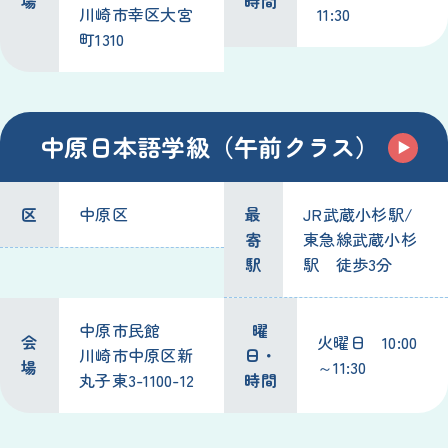
場
時間
川崎市幸区大宮
11:30
町1310
中原日本語学級（午前クラス）
区
中原区
最
JR武蔵小杉駅/
寄
東急線武蔵小杉
駅
駅 徒歩3分
中原市民館
曜
会
火曜日 10:00
川崎市中原区新
日・
場
～11:30
丸子東3-1100-12
時間