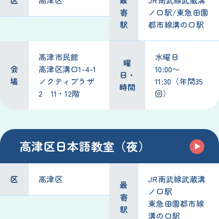
区
高津区
最
JR南武線武蔵溝
寄
ノ口駅/東急田園
駅
都市線溝の口駅
高津市民館
水曜日
曜
会
高津区溝口1-4-1
10:00〜
日・
場
ノクティプラザ
11:30（年間35
時間
2 11・12階
回）
高津区日本語教室（夜）
区
高津区
JR南武線武蔵溝
最
ノ口駅
寄
東急田園都市線
駅
溝の口駅