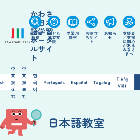
かわさ
き日本
語学習
日本語
こども
学習用
お役立
お知ら
支援者
ポータ
教室
学習支
教材
ちサイ
せ
／支援
援
ト
に関心
がある
ルサイ
みなさ
まへ
ト
中
中
文
文
한
Tiếng
ish
국
Português
Español
Tagalog
(简
(繁
Việt
어
体
體
字)
字)
日本語教室