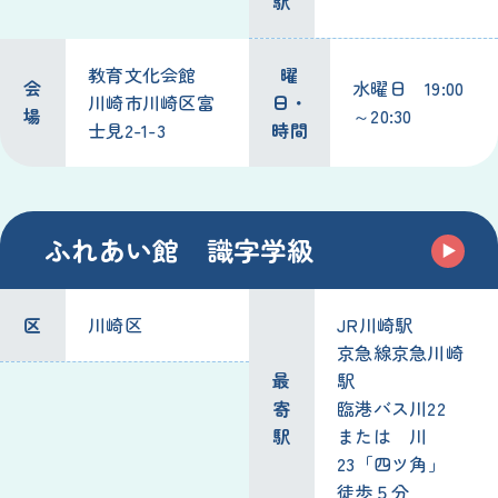
駅
教育文化会館
曜
会
水曜日 19:00
川崎市川崎区富
日・
場
～20:30
士見2-1-3
時間
ふれあい館 識字学級
区
川崎区
JR川崎駅
京急線京急川崎
最
駅
寄
臨港バス川22
駅
または 川
23「四ツ角」
徒歩５分