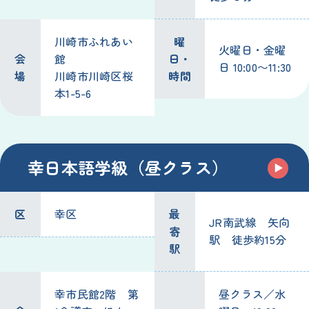
川崎市ふれあい
曜
火曜日・金曜
会
館
日・
日 10:00〜11:30
場
川崎市川崎区桜
時間
本1-5-6
幸日本語学級（昼クラス）
区
幸区
最
JR南武線 矢向
寄
駅 徒歩約15分
駅
幸市民館2階 第
昼クラス／水