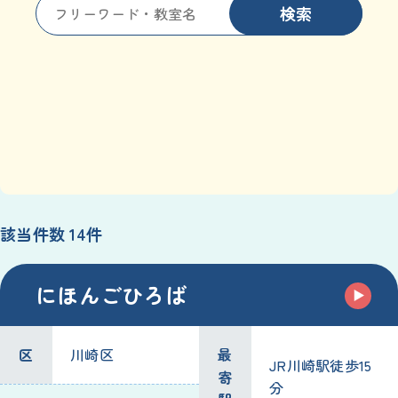
検索
該当件数 14件
にほんごひろば
区
川崎区
最
JR川崎駅徒歩15
寄
分