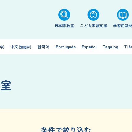
日本語教室
こども学習支援
学習用教
中文
한국어
Português
Español
Tagalog
Tiế
字)
(繁體字)
教室
条件で絞り込む