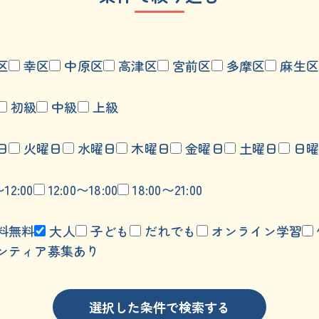
区
幸区
中原区
高津区
宮前区
多摩区
麻生区
初級
中級
上級
日
火曜日
水曜日
木曜日
金曜日
土曜日
日曜
〜12:00
12:00〜18:00
18:00〜21:00
料無料
大人
子ども
だれでも
オンライン学習
ンティア募集あり
選択した条件で検索する