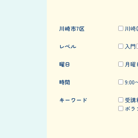
川崎市7区
川崎
レベル
入門
曜日
月曜
時間
9:00
キーワード
受講
ボラ