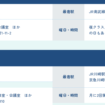
最寄駅
JR南武
会議室 ほか
夜クラス／
曜日・時間
11-2
の日もあ
JR川崎
最寄駅
京急川崎
修室・会議室 ほか
曜日・時間
月に2回第
10