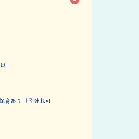
日
保育あり
子連れ可