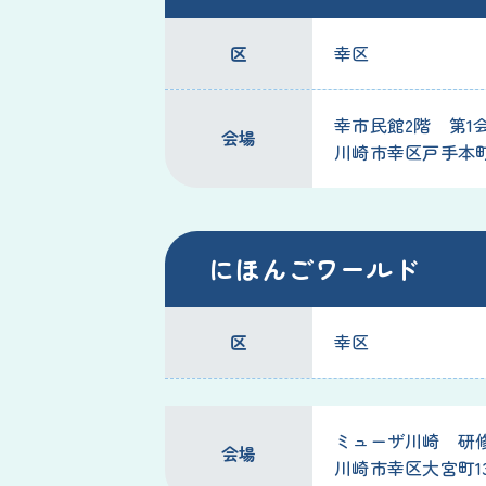
区
幸区
幸市民館2階 第1
会場
川崎市幸区戸手本町1-
にほんごワールド
区
幸区
ミューザ川崎 研
会場
川崎市幸区大宮町13