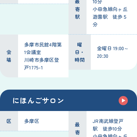
最
10分
寄
小田急線向ヶ丘
駅
遊園駅 徒歩５
分
多摩市民館4階第
曜
金曜日 19:00～
会
1会議室
日・
20:30
場
川崎市多摩区登
時間
戸1775-1
にほんごサロン
区
多摩区
JR南武線登戸
最
駅 徒歩10分
寄
小田急線向ヶ丘