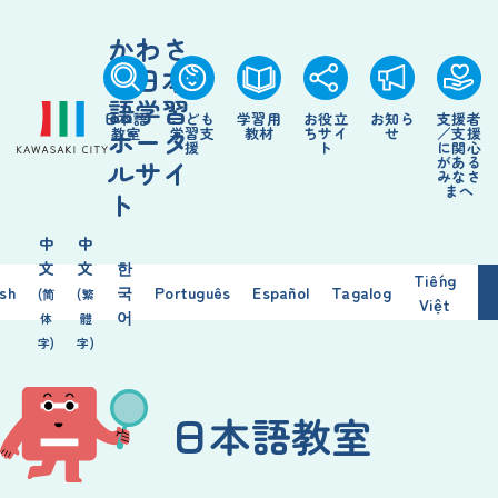
かわさ
き日本
語学習
日本語
こども
学習用
お役立
お知ら
支援者
ポータ
教室
学習支
教材
ちサイ
せ
／支援
援
ト
に関心
がある
ルサイ
みなさ
まへ
ト
中
中
文
文
한
Tiếng
ish
국
Português
Español
Tagalog
(简
(繁
Việt
어
体
體
字)
字)
日本語教室