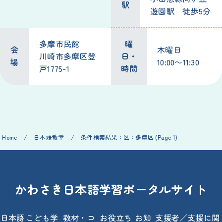
駅
遊園駅 徒歩5分
多摩市民館
曜
会
木曜日
川崎市多摩区登
日・
場
10:00〜11:30
戸1775-1
時間
Home
/
日本語教室
/
条件検索結果：区：多摩区
(Page 1)
かわさき日本語学習ポータルサイト
日本語
こども学
教材・コ
お役立ち
お知
支援者／支援に関