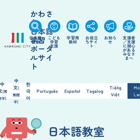
かわさ
き
日本語
学習
日本語
こども
学習
用
お
役立
お
知
ら
支援
者
教室
学習
教材
ちサイ
せ
／
支援
支援
ト
に
関心
ポータ
がある
みなさ
ルサイ
まへ
ト
中
中
한
文
Tiếng
Mo
(
文
국
Português
Español
Tagalog
(简
Việt
La
繁
體
어
体
字
)
字
)
日本語
教室