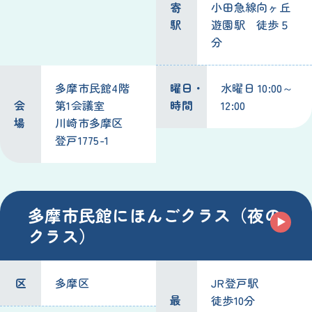
寄
小田急
線
向ヶ丘
駅
遊園
駅
徒歩
５
分
多摩
市民
館
4
階
曜日
・
水曜日
10:00～
会
第
1
会議
室
時間
12:00
場
川崎
市
多摩
区
登戸
1775-1
多摩
市民
館
にほんごクラス（
夜
の
クラス）
区
多摩
区
JR
登戸
駅
最
徒歩
10
分