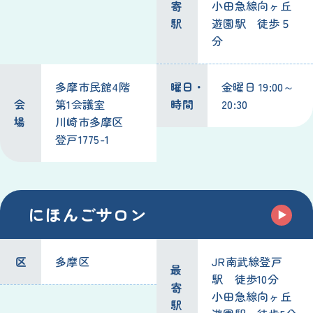
寄
小田急
線
向ヶ丘
駅
遊園
駅
徒歩
５
分
多摩
市民
館
4
階
曜日
・
金曜日
19:00～
会
第
1
会議
室
時間
20:30
場
川崎
市
多摩
区
登戸
1775-1
にほんごサロン
区
多摩
区
JR
南武線
登戸
最
駅
徒歩
10
分
寄
小田急
線
向ヶ丘
駅