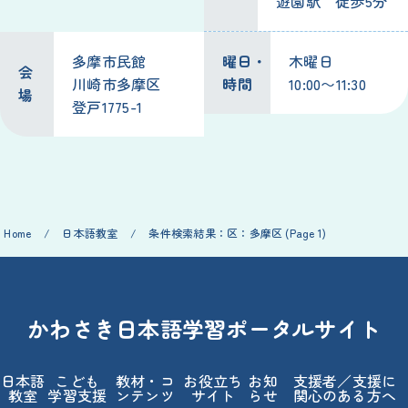
遊園
駅
徒歩
5
分
多摩
市民
館
曜日
・
木曜日
会
川崎
市
多摩
区
時間
10:00〜11:30
場
登戸
1775-1
Home
/
日本語
教室
/
条件
検索
結果
：
区
：
多摩
区
(Page 1)
かわさき
日本語
学習
ポータルサイト
日本語
こども
教材
・コ
お
役立
ち
お
知
支援
者
／
支援
に
教室
学習
支援
ンテンツ
サイト
らせ
関心
のある
方
へ