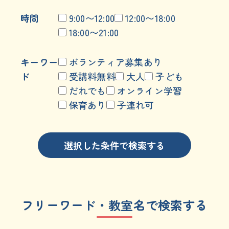
時間
9:00〜12:00
12:00〜18:00
18:00〜21:00
キーワー
ボランティア
募集
あり
ド
受講
料
無料
大人
子
ども
だれでも
オンライン
学習
保育
あり
子連
れ
可
選択
した
条件
で
検索
する
フリーワード・
教室
名
で
検索
する