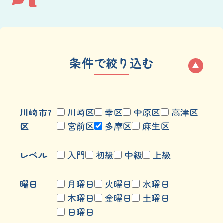
条件
で
絞
り
込
む
川崎
市
7
川崎
区
幸
区
中原
区
高津
区
区
宮前
区
多摩
区
麻生区
レベル
入門
初級
中級
上級
曜日
月曜日
火曜日
水曜日
木曜日
金曜日
土曜日
日曜日