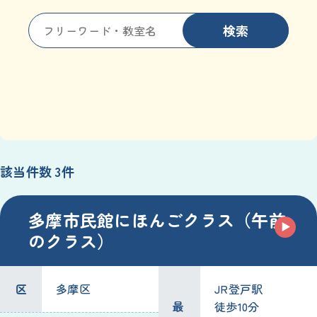
検索
該当
件数
3
件
多摩
市民
館
にほんごクラス（
午前
のクラス）
区
多摩
区
JR
登戸
駅
最
徒歩
10
分