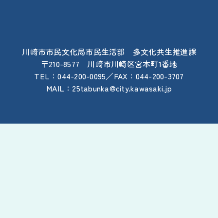
川崎
市
市民
文化
局
市民
生活
部
多
文化
共生
推進
課
〒210-8577
川崎
市
川崎
区
宮本
町
1
番地
TEL：044-200-0095／FAX：044-200-3707
MAIL：25tabunka@city.kawasaki.jp