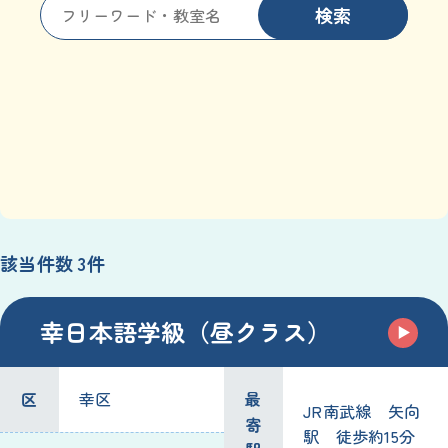
検索
該当件数 3件
幸日本語学級（昼クラス）
区
幸区
最
JR南武線 矢向
寄
駅 徒歩約15分