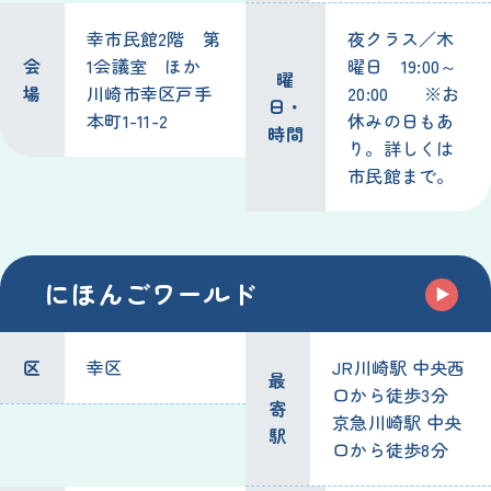
幸市民館2階 第
夜クラス／木
会
1会議室 ほか
曜日 19:00～
曜
場
川崎市幸区戸手
20:00 ※お
日・
本町1-11-2
休みの日もあ
時間
り。詳しくは
市民館まで。
にほんごワールド
区
幸区
JR川崎駅 中央西
最
口から徒歩3分
寄
京急川崎駅 中央
駅
口から徒歩8分