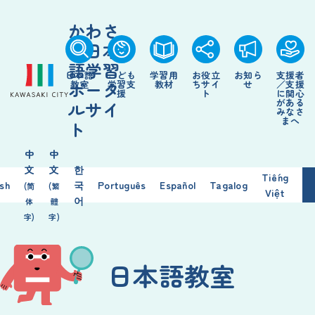
かわさ
き日本
語学習
日本語
こども
学習用
お役立
お知ら
支援者
ポータ
教室
学習支
教材
ちサイ
せ
／支援
援
ト
に関心
がある
ルサイ
みなさ
まへ
ト
中
中
文
文
한
Tiếng
ish
국
Português
Español
Tagalog
(简
(繁
Việt
어
体
體
字)
字)
日本語教室