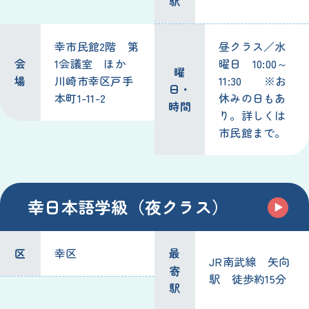
駅
幸市民館2階 第
昼クラス／水
会
1会議室 ほか
曜日 10:00～
曜
場
川崎市幸区戸手
11:30 ※お
日・
本町1-11-2
休みの日もあ
時間
り。詳しくは
市民館まで。
幸日本語学級（夜クラス）
区
幸区
最
JR南武線 矢向
寄
駅 徒歩約15分
駅