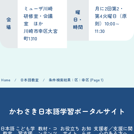
ミューザ川崎
月に2回第2・
曜
研修室・会議
第4火曜日（原
会
日・
室 ほか
則）10:00～
場
時間
川崎市幸区大宮
11:30
町1310
Home
/
日本語教室
/
条件検索結果：区：幸区
(Page 1)
かわさき日本語学習ポータルサイト
日本語
こども学
教材・コ
お役立ち
お知
支援者／支援に関
教室
習支援
ンテンツ
サイト
らせ
心のある方へ