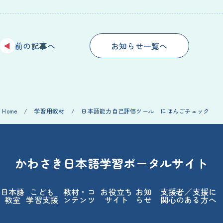
前
の
記事
へ
お
知
らせ
一覧
へ
Home
/
学習
用
教材
/
日本語
能力
自己
評価
ツール にほんごチェック
かわさき
日本語
学習
ポータルサイト
日本語
こども
教材
・コ
お
役立
ち
お
知
支援
者
／
支援
に
教室
学習
支援
ンテンツ
サイト
らせ
関心
のある
方
へ