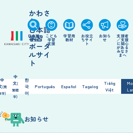
かわさ
き
日本語
学習
日本語
こども
学習
用
お
役立
お
知
ら
支援
者
教室
学習
教材
ちサイ
せ
／
支援
支援
ト
に
関心
ポータ
がある
みなさ
ルサイ
まへ
ト
中
中
한
文
Tiếng
Mo
(
文
국
Português
Español
Tagalog
(简
Việt
La
繁
體
어
体
字
)
字
)
お
知
らせ