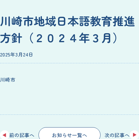
川崎
市
地域
日本語
教育
推進
方針
（２０２４
年
３
月
）
2025
年
3
月
24
日
川崎
市
前
の
記事
へ
次
の
記事
へ
お
知
らせ
一覧
へ