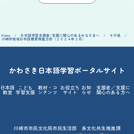
Home
/
日本語
学習
支援
者
/
支援
に
関心
のあるみなさまへ
/
その
他
/
川崎
市
地域
日本語
教育
推進
方針
（２０２４
年
３
月
）
かわさき
日本語
学習
ポータルサイト
日本語
こども
教材
・コ
お
役立
ち
お
知
支援
者
／
支援
に
教室
学習
支援
ンテンツ
サイト
らせ
関心
のある
方
へ
川崎
市
市民
文化
局
市民
生活
部
多
文化
共生
推進
課