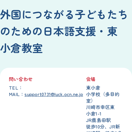
外国
につながる
子
どもたち
のための
日本語
支援
・
東
小倉
教室
問
い
合
わせ
会場
TEL：
東
小倉
MAIL：
support0731@luck.ocn.ne.jp
小学校
（
多目的
室
）
川崎
市
幸
区
東
小倉
1-1
JR
鹿島田
駅
徒歩
10
分
、JR
新