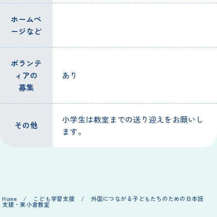
ホームペ
ージなど
ボランテ
ィアの
あり
募集
小学生
は
教室
までの
送
り
迎
えをお
願
いし
その
他
ます。
Home
/
こども
学習
支援
/
外国
につながる
子
どもたちのための
日本語
支援
・
東
小倉
教室