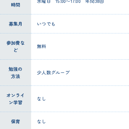
水曜日
15:00〜17:00
年間
38
回
時間
募集
月
いつでも
参加
費
な
無料
ど
勉強
の
少
人数
グループ
方法
オンライ
なし
ン
学習
保育
なし