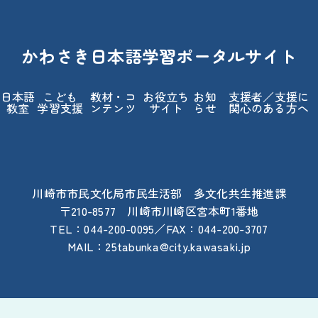
かわさき
日本語
学習
ポータルサイト
日本語
こども
教材
・コ
お
役立
ち
お
知
支援
者
／
支援
に
教室
学習
支援
ンテンツ
サイト
らせ
関心
のある
方
へ
川崎
市
市民
文化
局
市民
生活
部
多
文化
共生
推進
課
〒210-8577
川崎
市
川崎
区
宮本
町
1
番地
TEL：044-200-0095／FAX：044-200-3707
MAIL：25tabunka@city.kawasaki.jp