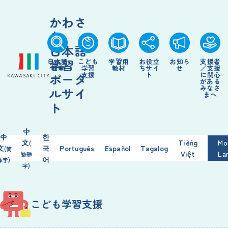
かわさ
き
日本語
学習
日本語
こども
学習
用
お
役立
お
知
ら
支援
者
教室
学習
教材
ちサイ
せ
／
支援
支援
ト
に
関心
ポータ
がある
みなさ
ルサイ
まへ
ト
中
中
한
文
Tiếng
Mo
(
文
국
Português
Español
Tagalog
(简
Việt
La
繁
體
어
体
字
)
字
)
こども
学習
支援