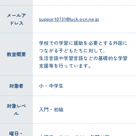
メールア
support0731@luck.ocn.ne.jp
ドレス
学校
での
学習
に
援助
を
必要
とする
外国
に
つながる
子
どもたちに
対
して、
教室
概要
生活
言語
や
学習
言語
などの
基礎
的
な
学習
支援
等
を
行
っています。
対象
者
小・中学生
対象
レベ
入門
・
初級
ル
曜日
・