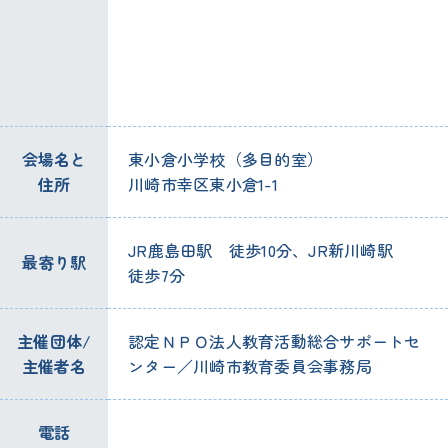
会場
名
と
東
小倉
小学校
（
多目的
室
）
住所
川崎
市
幸
区
東
小倉
1-1
JR
鹿島田
駅
徒歩
10
分
、JR
新
川崎
駅
最寄
り
駅
徒歩
7
分
主催
団体
/
認定
ＮＰＯ
法人
教育
活動
総合
サポートセ
主催
者
名
ンター／
川崎
市
教育
委員
会
事務
局
電話