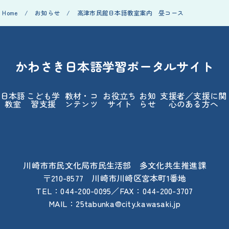
Home
/
お知らせ
/
高津市民館日本語教室案内 昼コース
かわさき日本語学習ポータルサイト
日本語
こども学
教材・コ
お役立ち
お知
支援者／支援に関
教室
習支援
ンテンツ
サイト
らせ
心のある方へ
川崎市市民文化局市民生活部 多文化共生推進課
〒210-8577 川崎市川崎区宮本町1番地
TEL：044-200-0095／FAX：044-200-3707
MAIL：25tabunka@city.kawasaki.jp