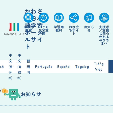
かわさ
き日本
語学習
日本語
こども
学習用
お役立
お知ら
支援者
ポータ
教室
学習支
教材
ちサイ
せ
／支援
援
ト
に関心
がある
ルサイ
みなさ
まへ
ト
中
中
文
文
한
Tiếng
ish
국
Português
Español
Tagalog
(简
(繁
Việt
어
体
體
字)
字)
お知らせ