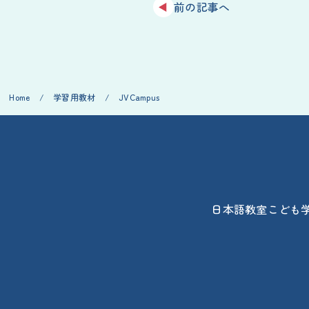
前の記事へ
Home
/
学習用教材
/
JVCampus
日本語教室
こども