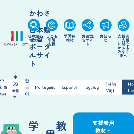
かわさ
き
日本語
学習
日本語
こども
学習
用
お
役立
お
知
ら
支援
者
教室
学習
教材
ちサイ
せ
／
支援
支援
ト
に
関心
ポータ
がある
みなさ
ルサイ
まへ
ト
中
中
한
文
Tiếng
Mo
(
文
국
Português
Español
Tagalog
(简
Việt
La
繁
體
어
体
字
)
字
)
学
教
支援
者
用
用
教材
・