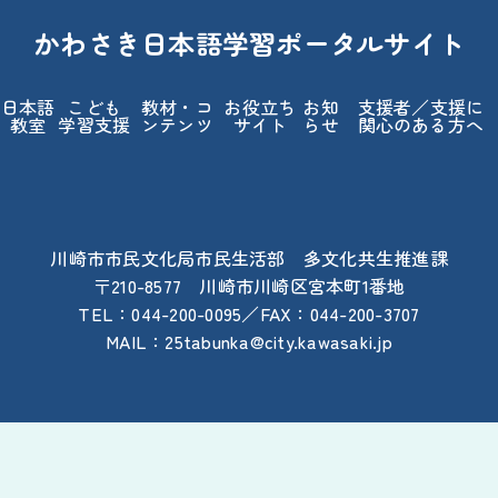
かわさき
日本語
学習
ポータルサイト
日本語
こども
教材
・コ
お
役立
ち
お
知
支援
者
／
支援
に
教室
学習
支援
ンテンツ
サイト
らせ
関心
のある
方
へ
川崎
市
市民
文化
局
市民
生活
部
多
文化
共生
推進
課
〒210-8577
川崎
市
川崎
区
宮本
町
1
番地
TEL：044-200-0095／FAX：044-200-3707
MAIL：25tabunka@city.kawasaki.jp