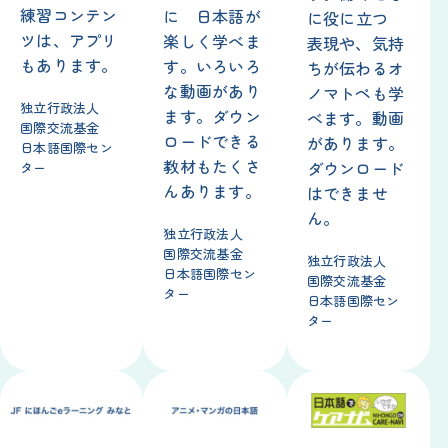
練習
コンテン
に
日本語
が
に
役
に
立
つ
ツは、アプリ
楽
しく
学
べま
表現
や、
気持
もあります。
す。いろいろ
ちが
伝
わるオ
な
動画
があり
ノマトペも
学
独立
行政
法人
ます。ダウン
べます。
動画
国際
交流
基金
ロードできる
があります。
日本語
国際
セン
教材
もたくさ
ダウンロード
ター
んあります。
はできませ
ん。
独立
行政
法人
国際
交流
基金
独立
行政
法人
日本語
国際
セン
国際
交流
基金
ター
日本語
国際
セン
ター