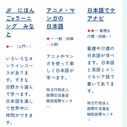
JF にほん
アニメ・マ
日本語
でケ
ごeラーニ
ンガの
アナビ
ング みな
日本語
★★
〜
看護
＆
と
介護
（
初級
～）
★
〜
一般
（
初級
～
上級
）
★
〜 （
入門
～）
看護
や
介護
の
日本語
が
学
べ
アニメやマン
いろいろなオ
ます。
日本語
ガを
使
って
楽
ンラインコー
と
英語
とイン
しく
日本語
が
スがありま
ドネシア
語
で
学
べます。
す。すきな
書
いてありま
分野
から
選
ん
独立
行政
法人
す。
で
学
べます。
国際
交流
基金
日本語
を
通
し
関西
国際
センタ
独立
行政
法人
ー
て
世界中
に
国際
交流
基金
関西
国際
センタ
仲間
ができま
ー
す。