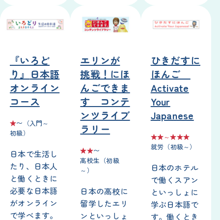
『いろど
エリンが
ひきだすに
り』
日本語
挑戦
！にほ
ほんご
オンライン
んごできま
Activate
コース
す コンテ
Your
ンツライブ
Japanese
★
〜（
入門
～
ラリー
初級
）
★★～★★★
就労
（
初級
～）
★★
〜
日本
で
生活
し
高校生
（
初級
たり、
日本人
日本
のホテル
～）
と
働
くときに
で
働
くスアン
必要
な
日本語
日本
の
高校
に
といっしょに
がオンライン
留学
したエリ
学
ぶ
日本語
で
で
学
べます。
ンといっしょ
す。
働
くとき