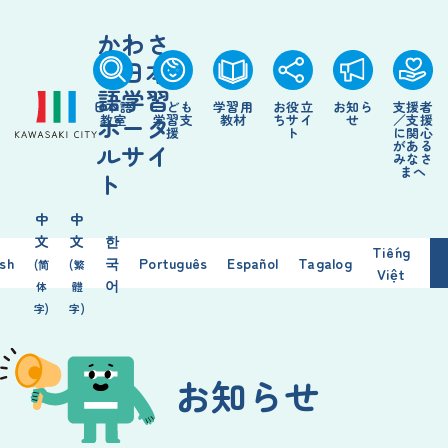
かわさ
き日本
語学習
日本語
こども
学習用
お役立
お知ら
支援者
ポータ
教室
学習支
教材
ちサイ
せ
／支援
援
ト
に関心
がある
ルサイ
みなさ
まへ
ト
中
中
文
文
한
Tiếng
ish
국
Português
Español
Tagalog
(简
(繁
Việt
어
体
體
字)
字)
お知らせ