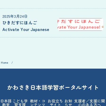
2025年3月24日
ひきだすにほんご
Activate Your Japanese
Home
/
かわさき日本語学習ポータルサイト
日本語
こども学
教材・コ
お役立ち
お知
支援者／支援に関
教室
習支援
ンテンツ
サイト
らせ
心のある方へ