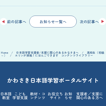
前
の
記事
へ
次
の
記事
へ
お
知
らせ
一覧
へ
Home
/
日本語
学習
支援
者
/
支援
に
関心
のあるみなさまへ
/
高校生
（
初級
～）
/
エリンが
挑戦
！にほんごできます コンテンツライブラリー
かわさき
日本語
学習
ポータルサイト
日本語
こども
教材
・コ
お
役立
ち
お
知
支援
者
／
支援
に
教室
学習
支援
ンテンツ
サイト
らせ
関心
のある
方
へ