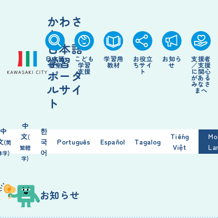
かわさ
き
日本語
学習
日本語
こども
学習
用
お
役立
お
知
ら
支援
者
教室
学習
教材
ちサイ
せ
／
支援
支援
ト
に
関心
ポータ
がある
みなさ
ルサイ
まへ
ト
中
中
한
文
Tiếng
Mo
(
文
국
Português
Español
Tagalog
(简
Việt
La
繁
體
어
体
字
)
字
)
お
知
らせ