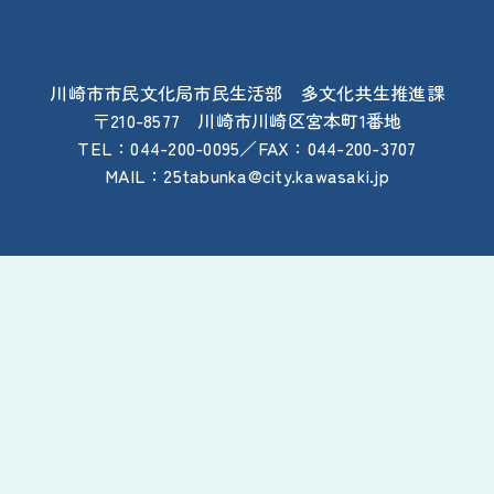
川崎
市
市民
文化
局
市民
生活
部
多
文化
共生
推進
課
〒210-8577
川崎
市
川崎
区
宮本
町
1
番地
TEL：044-200-0095／FAX：044-200-3707
MAIL：25tabunka@city.kawasaki.jp