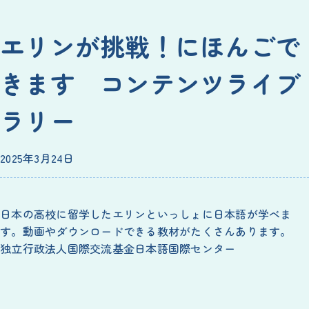
エリンが
挑戦
！にほんごで
きます コンテンツライブ
ラリー
2025
年
3
月
24
日
日本
の
高校
に
留学
したエリンといっしょに
日本語
が
学
べま
す。
動画
やダウンロードできる
教材
がたくさんあります。
独立
行政
法人
国際
交流
基金
日本語
国際
センター