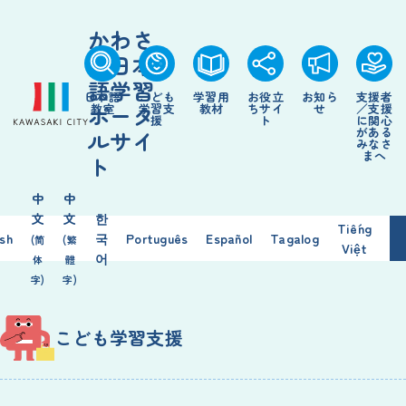
かわさ
き日本
語学習
日本語
こども
学習用
お役立
お知ら
支援者
ポータ
教室
学習支
教材
ちサイ
せ
／支援
援
ト
に関心
がある
ルサイ
みなさ
まへ
ト
中
中
文
文
한
Tiếng
ish
국
Português
Español
Tagalog
(简
(繁
Việt
어
体
體
字)
字)
こども学習支援