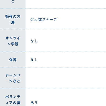
ど
勉強の方
少人数グループ
法
オンライ
なし
ン学習
保育
なし
ホームペ
ージなど
ボランテ
ィアの募
あり