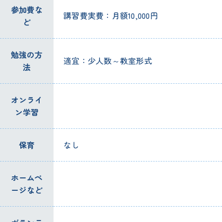
参加費な
講習費実費：月額10,000円
ど
勉強の方
適宜：少人数～教室形式
法
オンライ
ン学習
保育
なし
ホームペ
ージなど