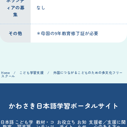
ボランテ
ィアの募
なし
集
その他
＊母国の9年教育修了証が必要
Home
/
こども学習支援
/
外国につながるこどものための多文化フリー
スクール
かわさき日本語学習ポータルサイト
日本語
こども学
教材・コ
お役立ち
お知
支援者／支援に関
教室
習支援
ンテンツ
サイト
らせ
心のある方へ