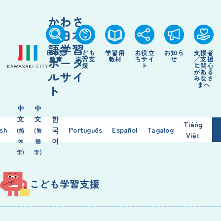
かわさ
き日本
語学習
日本語
こども
学習用
お役立
お知ら
支援者
ポータ
教室
学習支
教材
ちサイ
せ
／支援
援
ト
に関心
がある
ルサイ
みなさ
まへ
ト
中
中
文
文
한
Tiếng
ish
국
Português
Español
Tagalog
(简
(繁
Việt
어
体
體
字)
字)
こども学習支援