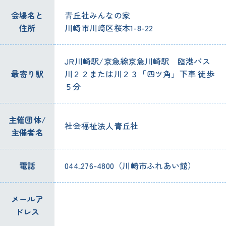
会場名と
青丘社みんなの家
住所
川崎市川崎区桜本1-8-22
JR川崎駅/京急線京急川崎駅 臨港バス
最寄り駅
川２２または川２３「四ツ角」下車 徒歩
５分
主催団体/
社会福祉法人青丘社
主催者名
電話
044₋276-4800（川崎市ふれあい館）
メールア
ドレス