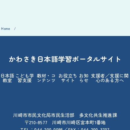
Home
/
かわさき日本語学習ポータルサイト
日本語
こども学
教材・コ
お役立ち
お知
支援者／支援に関
教室
習支援
ンテンツ
サイト
らせ
心のある方へ
川崎市市民文化局市民生活部 多文化共生推進課
〒210-8577 川崎市川崎区宮本町1番地
TEL：044-200-0095／FAX：044-200-3707