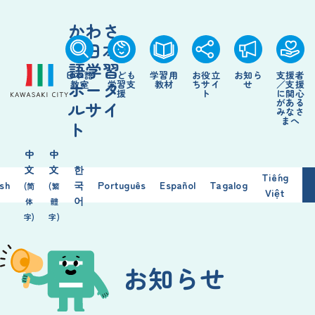
かわさ
き日本
語学習
日本語
こども
学習用
お役立
お知ら
支援者
ポータ
教室
学習支
教材
ちサイ
せ
／支援
援
ト
に関心
がある
ルサイ
みなさ
まへ
ト
中
中
文
文
한
Tiếng
ish
국
Português
Español
Tagalog
(简
(繁
Việt
어
体
體
字)
字)
お知らせ