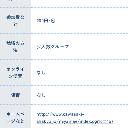
参加費な
200円/回
ど
勉強の方
少人数グループ
法
オンライ
なし
ン学習
保育
なし
ホームペ
http://www.kawasaki-
ージなど
shakyo.jp/miyamae/index.cgi?c=157