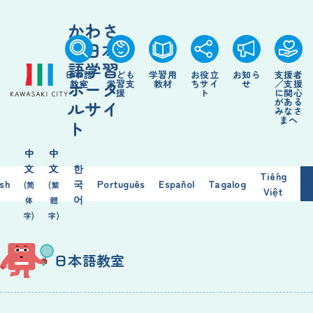
かわさ
き日本
語学習
日本語
こども
学習用
お役立
お知ら
支援者
ポータ
教室
学習支
教材
ちサイ
せ
／支援
援
ト
に関心
がある
ルサイ
みなさ
まへ
ト
中
中
文
文
한
Tiếng
ish
국
Português
Español
Tagalog
(简
(繁
Việt
어
体
體
字)
字)
日本語教室