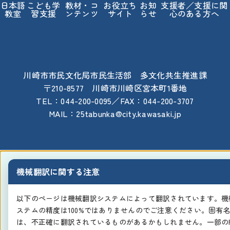
日本語
こども学
教材・コ
お役立ち
お知
支援者／支援に関
教室
習支援
ンテンツ
サイト
らせ
心のある方へ
川崎市市民文化局市民生活部 多文化共生推進課
〒210-8577 川崎市川崎区宮本町1番地
TEL：044-200-0095／FAX：044-200-3707
MAIL：25tabunka@city.kawasaki.jp
機械翻訳に関する注意
以下のページは機械翻訳システムによって翻訳されています。機
ステムの精度は100%ではありませんのでご注意ください。固有
は、不正確に翻訳されているものがあるかもしれません。一部のP