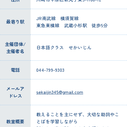
JR南武線 横須賀線
最寄り駅
東急東横線 武蔵小杉駅 徒歩5分
主催団体/
日本語クラス せかいじん
主催者名
電話
044-799-9303
メールア
sekaijin345@gmail.com
ドレス
教えることを主にせず、大切な助詞やこ
教室概要
とばを学習しながら