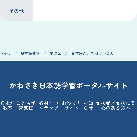
その他
Home
/
日本語教室
/
中原区
/
日本語クラス せかいじん
かわさき日本語学習ポータルサイト
日本語
こども学
教材・コ
お役立ち
お知
支援者／支援に関
教室
習支援
ンテンツ
サイト
らせ
心のある方へ