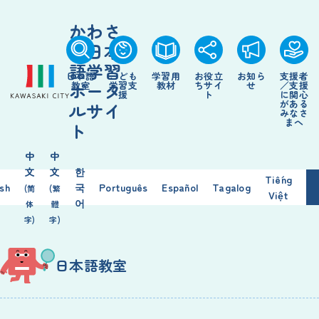
かわさ
き日本
語学習
日本語
こども
学習用
お役立
お知ら
支援者
ポータ
教室
学習支
教材
ちサイ
せ
／支援
援
ト
に関心
がある
ルサイ
みなさ
まへ
ト
中
中
文
文
한
Tiếng
ish
국
Português
Español
Tagalog
(简
(繁
Việt
어
体
體
字)
字)
日本語教室