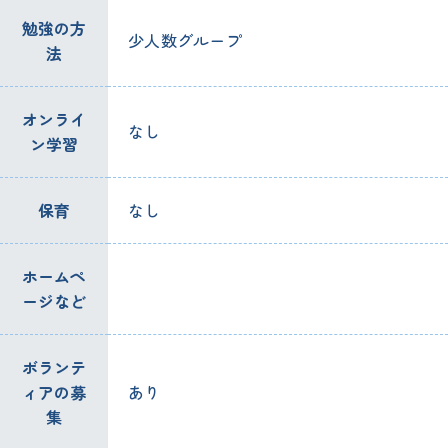
勉強の方
少人数グループ
法
オンライ
なし
ン学習
保育
なし
ホームペ
ージなど
ボランテ
ィアの募
あり
集