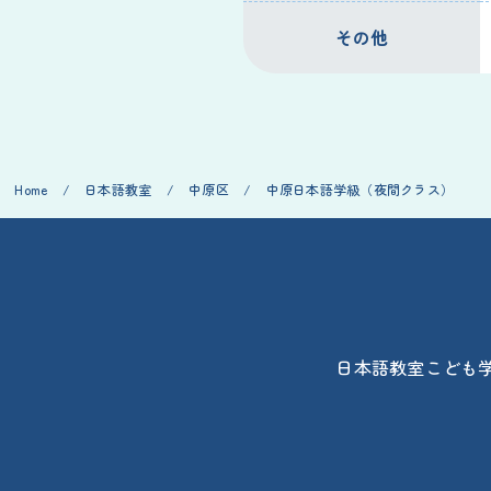
その他
Home
/
日本語教室
/
中原区
/
中原日本語学級（夜間クラス）
日本語教室
こども