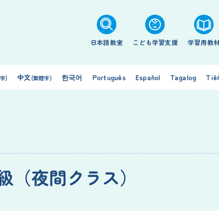
日本語教室
こども学習支援
学習用教
中文
한국어
Português
Español
Tagalog
Tiế
字)
(繁體字)
級（夜間クラス）