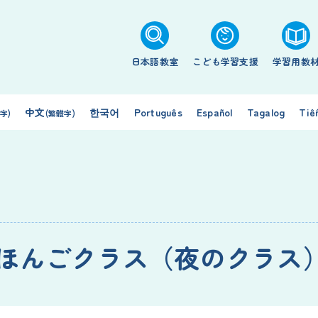
日本語教室
こども学習支援
学習用教
中文
한국어
Português
Español
Tagalog
Tiế
字)
(繁體字)
ほんごクラス（夜のクラス