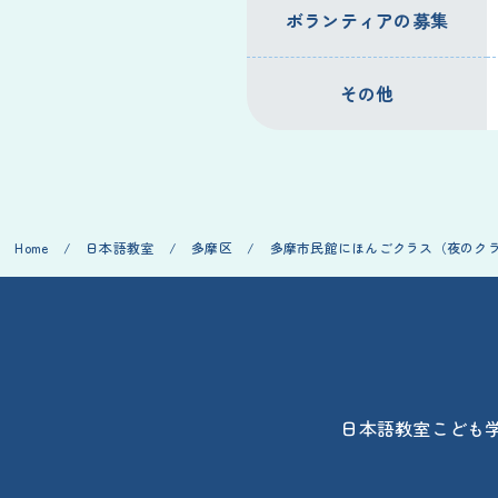
ボランティアの募集
その他
Home
/
日本語教室
/
多摩区
/
多摩市民館にほんごクラス（夜のク
日本語教室
こども