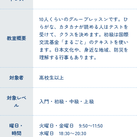
10
人
くらいのグループレッスンです。ひ
らがな、カタカナが
読
める
人
はテストを
受
けて、クラスを
決
めます。
初級
は
国際
教室
概要
交流
基金
「まるごと」のテキストを
使
い
ます。
日本
文化
や、
身近
な
地域
、
防災
を
理解
する
行事
もあります。
対象
者
高校生
以上
対象
レベ
入門
・
初級
・
中級
・
上級
ル
曜日
・
火曜日
・
金曜日
9:50〜11:50
時間
水曜日
18:30〜20:30