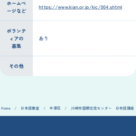
ホームペ
https://www.kian.or.jp/kic/004.shtml
ージなど
ボランテ
ィアの
あり
募集
その
他
Home
/
日本語
教室
/
中原
区
/
川崎
市
国際
交流
センター
日本語
講座