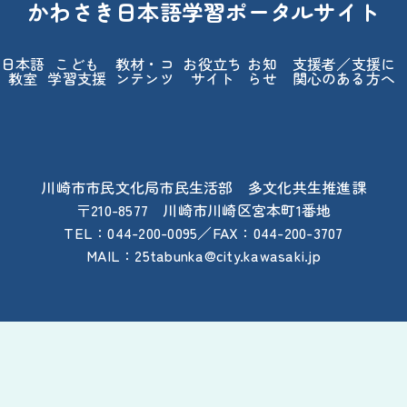
かわさき
日本語
学習
ポータルサイト
日本語
こども
教材
・コ
お
役立
ち
お
知
支援
者
／
支援
に
教室
学習
支援
ンテンツ
サイト
らせ
関心
のある
方
へ
川崎
市
市民
文化
局
市民
生活
部
多
文化
共生
推進
課
〒210-8577
川崎
市
川崎
区
宮本
町
1
番地
TEL：044-200-0095／FAX：044-200-3707
MAIL：25tabunka@city.kawasaki.jp