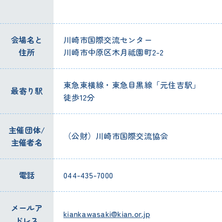
会場
名
と
川崎
市
国際
交流
センター
住所
川崎
市
中原
区
木月
祗園町
2-2
東急東横
線
・
東急
目黒
線
「
元
住吉
駅
」
最寄
り
駅
徒歩
12
分
主催
団体
/
（
公
財
）
川崎
市
国際
交流
協会
主催
者
名
電話
044-435-7000
メールア
kiankawasaki@kian.or.jp
ドレス