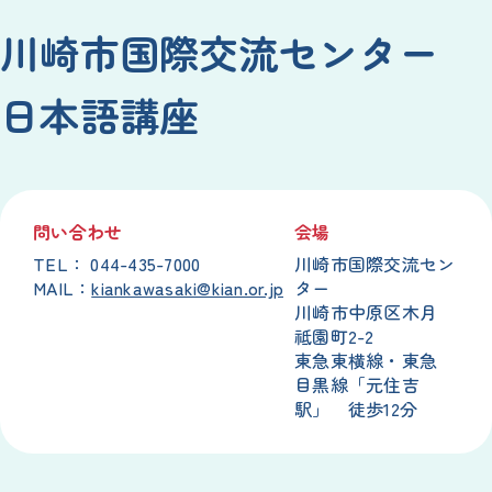
川崎
市
国際
交流
センター
日本語
講座
問
い
合
わせ
会場
TEL： 044-435-7000
川崎
市
国際
交流
セン
MAIL：
kiankawasaki@kian.or.jp
ター
川崎
市
中原
区
木月
祗園町
2-2
東急東横
線
・
東急
目黒
線
「
元
住吉
駅
」
徒歩
12
分