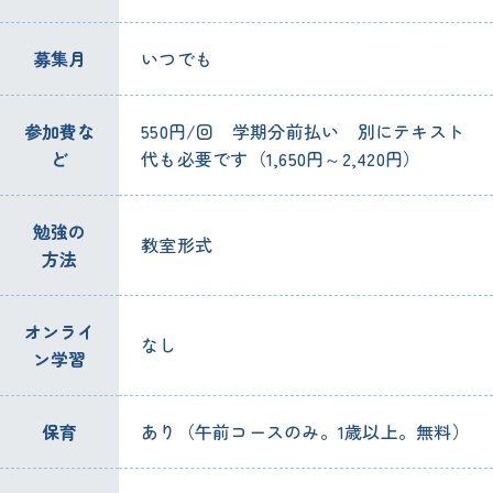
募集
月
いつでも
参加
費
な
550
円
/
回
学期
分
前払
い
別
にテキスト
ど
代
も
必要
です（1,650
円
～2,420
円
）
勉強
の
教室
形式
方法
オンライ
なし
ン
学習
保育
あり（
午前
コースのみ。1
歳
以上
。
無料
）