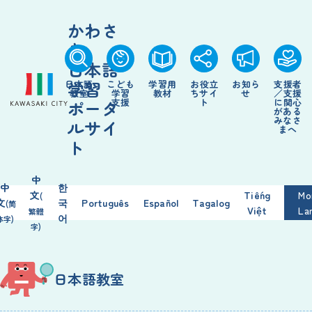
かわさ
き
日本語
学習
日本語
こども
学習
用
お
役立
お
知
ら
支援
者
教室
学習
教材
ちサイ
せ
／
支援
支援
ト
に
関心
ポータ
がある
みなさ
ルサイ
まへ
ト
中
中
한
文
Tiếng
Mo
(
文
국
Português
Español
Tagalog
(简
Việt
La
繁
體
어
体
字
)
字
)
日本語
教室