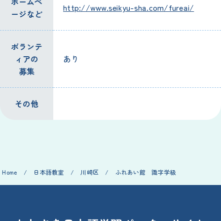
ホームペ
http://www.seikyu-sha.com/fureai/
ージなど
ボランテ
ィアの
あり
募集
その
他
Home
/
日本語
教室
/
川崎
区
/
ふれあい
館
識字
学級