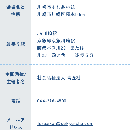
会場
名
と
川崎
市
ふれあい
館
住所
川崎
市
川崎
区
桜本
1-5-6
JR
川崎
駅
京
急
線
京急川崎
駅
最寄
り
駅
臨港
バス
川
22 または
川
23「
四ツ角
」
徒歩
５
分
主催
団体
/
社会
福祉
法人
青丘社
主催
者
名
電話
044-276-4800
メールア
fureaikan@seikyu-sha.com
ドレス