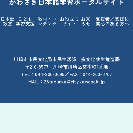
かわさき
日本語
学習
ポータルサイト
日本語
こども
教材
・コ
お
役立
ち
お
知
支援
者
／
支援
に
教室
学習
支援
ンテンツ
サイト
らせ
関心
のある
方
へ
川崎
市
市民
文化
局
市民
生活
部
多
文化
共生
推進
課
〒210-8577
川崎
市
川崎
区
宮本
町
1
番地
TEL：044-200-0095／FAX：044-200-3707
MAIL：25tabunka@city.kawasaki.jp