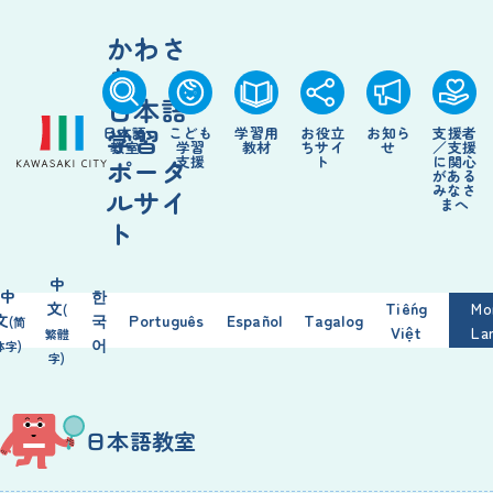
かわさ
き
日本語
学習
日本語
こども
学習
用
お
役立
お
知
ら
支援
者
教室
学習
教材
ちサイ
せ
／
支援
支援
ト
に
関心
ポータ
がある
みなさ
ルサイ
まへ
ト
中
中
한
文
Tiếng
Mo
(
文
국
Português
Español
Tagalog
(简
Việt
La
繁
體
어
体
字
)
字
)
日本語
教室