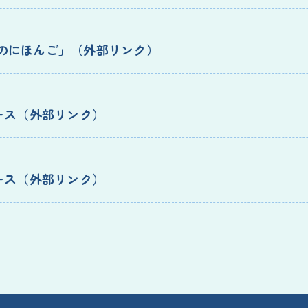
てのにほんご」
ース
ース