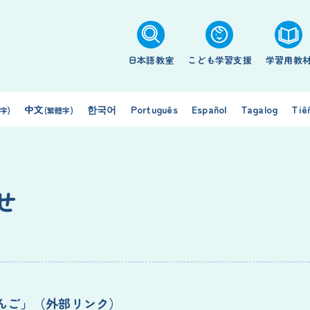
日本語教室
こども学習支援
学習用教
中文
한국어
Português
Español
Tagalog
Tiế
字)
(繁體字)
せ
んご」