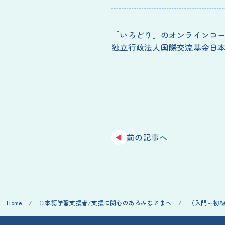
「いろどり」のオンラインコ
独立行政法人国際交流基金日
前の記事へ
Home
/
日本語学習支援者/支援に関心のあるみなさまへ
/
（入門～初