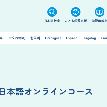
日本語教室
こども学習支援
学習用教
中文
한국어
Português
Español
Tagalog
Tiế
字)
(繁體字)
日本語オンラインコース