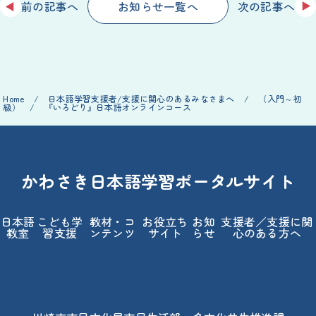
前の記事へ
次の記事へ
お知らせ一覧へ
Home
/
日本語学習支援者/支援に関心のあるみなさまへ
/
（入門～初
級）
/
『いろどり』日本語オンラインコース
かわさき日本語学習ポータルサイト
日本語
こども学
教材・コ
お役立ち
お知
支援者／支援に関
教室
習支援
ンテンツ
サイト
らせ
心のある方へ