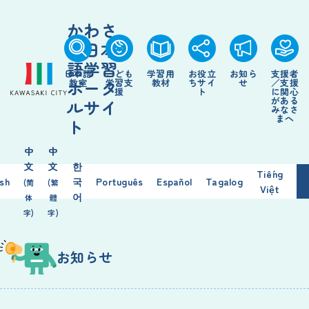
かわさ
き日本
語学習
日本語
こども
学習用
お役立
お知ら
支援者
ポータ
教室
学習支
教材
ちサイ
せ
／支援
援
ト
に関心
がある
ルサイ
みなさ
まへ
ト
中
中
文
文
한
Tiếng
ish
국
Português
Español
Tagalog
(简
(繁
Việt
어
体
體
字)
字)
お知らせ