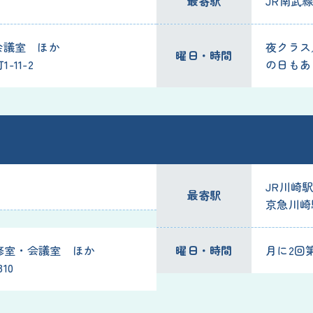
最寄駅
JR南武
会議室 ほか
夜クラス／
曜日・時間
11-2
の日もあ
JR川崎
最寄駅
京急川崎
修室・会議室 ほか
曜日・時間
月に2回第
10