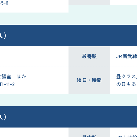
5-6
ス）
最寄駅
JR南武
会議室 ほか
昼クラス／
曜日・時間
11-2
の日もあ
ス）