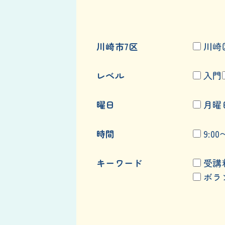
川崎市7区
川崎
レベル
入門
曜日
月曜
時間
9:00
キーワード
受講
ボラ