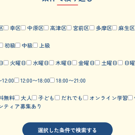
区
幸区
中原区
高津区
宮前区
多摩区
麻生区
初級
中級
上級
日
火曜日
水曜日
木曜日
金曜日
土曜日
日曜
〜12:00
12:00〜18:00
18:00〜21:00
料無料
大人
子ども
だれでも
オンライン学習
ンティア募集あり
選択した条件で検索する