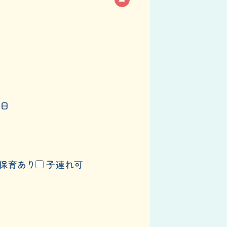
日
保育あり
子連れ可