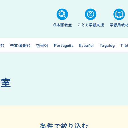
日本語教室
こども学習支援
学習用教
中文
한국어
Português
Español
Tagalog
Tiế
字)
(繁體字)
教室
条件で絞り込む