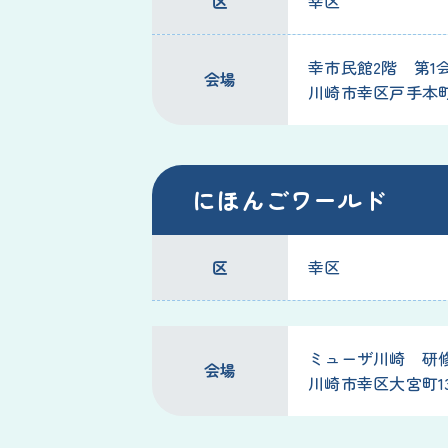
区
幸区
幸市民館2階 第1
会場
川崎市幸区戸手本町1-
にほんごワールド
区
幸区
ミューザ川崎 研
会場
川崎市幸区大宮町13