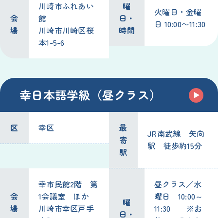
川崎市ふれあい
曜
火曜日・金曜
会
館
日・
日 10:00〜11:30
場
川崎市川崎区桜
時間
本1-5-6
幸日本語学級（昼クラス）
区
幸区
最
JR南武線 矢向
寄
駅 徒歩約15分
駅
幸市民館2階 第
昼クラス／水
会
1会議室 ほか
曜日 10:00～
曜
場
川崎市幸区戸手
11:30 ※お
日・