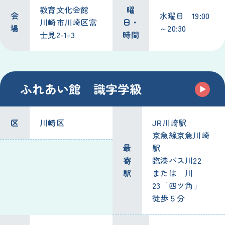
教育文化会館
曜
会
水曜日 19:00
川崎市川崎区富
日・
場
～20:30
士見2-1-3
時間
ふれあい館 識字学級
区
川崎区
JR川崎駅
京急線京急川崎
最
駅
寄
臨港バス川22
駅
または 川
23「四ツ角」
徒歩５分