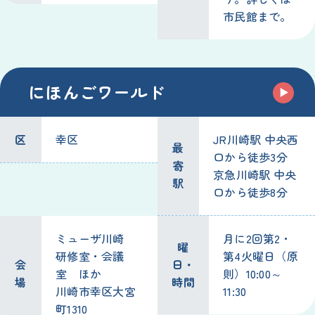
市民館まで。
にほんごワールド
区
幸区
JR川崎駅 中央西
最
口から徒歩3分
寄
京急川崎駅 中央
駅
口から徒歩8分
ミューザ川崎
月に2回第2・
曜
研修室・会議
第4火曜日（原
会
日・
室 ほか
則）10:00～
場
時間
川崎市幸区大宮
11:30
町1310