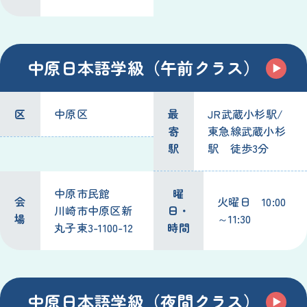
中原日本語学級（午前クラス）
区
中原区
最
JR武蔵小杉駅/
寄
東急線武蔵小杉
駅
駅 徒歩3分
中原市民館
曜
会
火曜日 10:00
川崎市中原区新
日・
場
～11:30
丸子東3-1100-12
時間
中原日本語学級（夜間クラス）