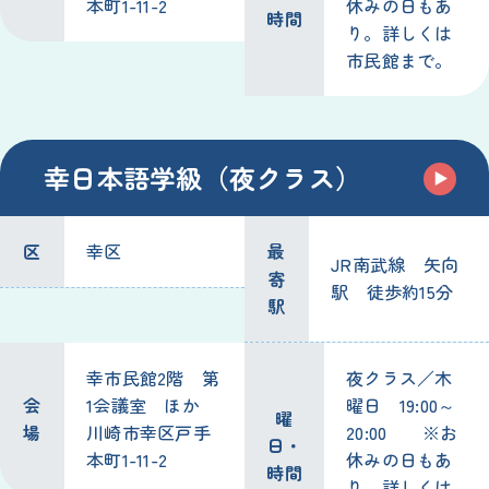
本町1-11-2
休みの日もあ
時間
り。詳しくは
市民館まで。
幸日本語学級（夜クラス）
区
幸区
最
JR南武線 矢向
寄
駅 徒歩約15分
駅
幸市民館2階 第
夜クラス／木
会
1会議室 ほか
曜日 19:00～
曜
場
川崎市幸区戸手
20:00 ※お
日・
本町1-11-2
休みの日もあ
時間
り。詳しくは