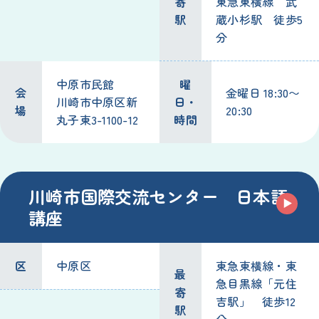
寄
東急東横線 武
駅
蔵小杉駅 徒歩5
分
中原市民館
曜
会
金曜日 18:30〜
川崎市中原区新
日・
場
20:30
丸子東3-1100-12
時間
川崎市国際交流センター 日本語
講座
区
中原区
東急東横線・東
最
急目黒線「元住
寄
吉駅」 徒歩12
駅