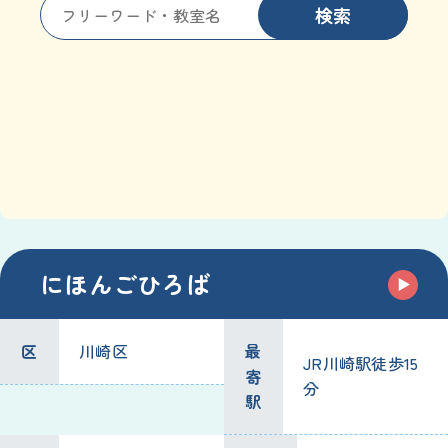
検索
にほんごひろば
区
川崎区
最
JR川崎駅徒歩15
寄
分
駅