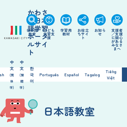
かわさ
き日本
語学習
日本語
こども
学習用
お役立
お知ら
支援者
ポータ
教室
学習支
教材
ちサイ
せ
／支援
援
ト
に関心
がある
ルサイ
みなさ
まへ
ト
中
中
文
文
한
Tiếng
ish
국
Português
Español
Tagalog
(简
(繁
Việt
어
体
體
字)
字)
日本語教室